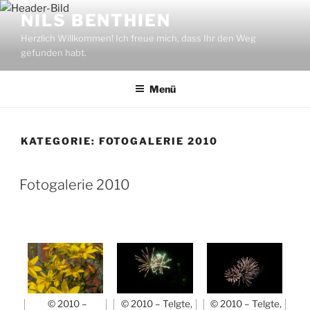
Zum
NILS BENTHIEN
Inhalt
Herzlich Willkommen! Ich freue mich, dass Ihr den Weg
springen
gefunden habt.
Menü
KATEGORIE:
FOTOGALERIE 2010
Fotogalerie 2010
© 2010 –
© 2010 – Telgte,
© 2010 – Telgte,