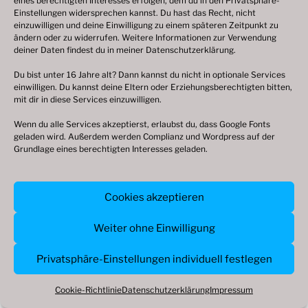
eines berechtigten Interesses erfolgen, dem du in den Privatsphäre-
Einstellungen widersprechen kannst. Du hast das Recht, nicht
einzuwilligen und deine Einwilligung zu einem späteren Zeitpunkt zu
ändern oder zu widerrufen. Weitere Informationen zur Verwendung
deiner Daten findest du in meiner
Datenschutzerklärung
.
Du bist unter 16 Jahre alt? Dann kannst du nicht in optionale Services
einwilligen. Du kannst deine Eltern oder Erziehungsberechtigten bitten,
mit dir in diese Services einzuwilligen.
Wenn du alle Services akzeptierst, erlaubst du, dass Google Fonts
© 2003 – 2026 nilsbenthien.de,
geladen wird. Außerdem werden Complianz und Wordpress auf der
Datenschutzerkärung
|
Cookie-Richtlinie
|
Grundlage eines berechtigten Interesses geladen.
Impressum
Cookies akzeptieren
Weiter ohne Einwilligung
Privatsphäre-Einstellungen individuell festlegen
Cookie-Richtlinie
Datenschutzerklärung
Impressum