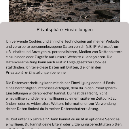
Privatsphäre-Einstellungen
Ich verwende Cookies und ähnliche Technologien auf meiner Website
und verarbeite personenbezogene Daten von dir (z.B. IP-Adresse), um
Beitragsnavigation
z.B. Inhalte und Anzeigen zu personalisieren, Medien von Drittanbietern
Vorheriger
ZURÜCK
einzubinden oder Zugriffe auf unsere Website zu analysieren. Die
Beitrag
Datenverarbeitung kann auch erst in Folge gesetzter Cookies
Fotogalerie 2023
stattfinden. Ich teile diese Daten mit Dritten, die ich in den
Privatsphäre-Einstellungen benenne.
Die Datenverarbeitung kann mit deiner Einwilligung oder auf Basis
eines berechtigten Interesses erfolgen, dem du in den Privatsphäre-
© 2003 – 2025 nilsbenthien.de,
Datenschutzerklärung
Einstellungen widersprechen kannst. Du hast das Recht, nicht
einzuwilligen und deine Einwilligung zu einem späteren Zeitpunkt zu
|
Cookie-Richtlinie EU
|
Impressum
ändern oder zu widerrufen. Weitere Informationen zur Verwendung
deiner Daten findest du in meiner
Datenschutzerklärung
.
Du bist unter 16 Jahre alt? Dann kannst du nicht in optionale Services
einwilligen. Du kannst deine Eltern oder Erziehungsberechtigten bitten,