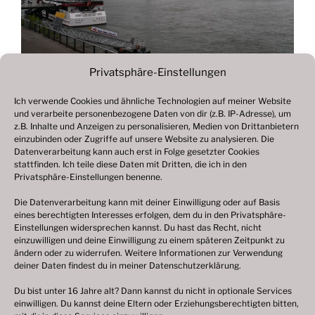
Privatsphäre-Einstellungen
Ich verwende Cookies und ähnliche Technologien auf meiner Website
und verarbeite personenbezogene Daten von dir (z.B. IP-Adresse), um
Beitragsnavigation
z.B. Inhalte und Anzeigen zu personalisieren, Medien von Drittanbietern
Vorheriger
ZURÜCK
einzubinden oder Zugriffe auf unsere Website zu analysieren. Die
Beitrag
Datenverarbeitung kann auch erst in Folge gesetzter Cookies
Fotogalerie 2023
stattfinden. Ich teile diese Daten mit Dritten, die ich in den
Privatsphäre-Einstellungen benenne.
Die Datenverarbeitung kann mit deiner Einwilligung oder auf Basis
eines berechtigten Interesses erfolgen, dem du in den Privatsphäre-
© 2003 – 2025 nilsbenthien.de,
Datenschutzerklärung
Einstellungen widersprechen kannst. Du hast das Recht, nicht
einzuwilligen und deine Einwilligung zu einem späteren Zeitpunkt zu
|
Cookie-Richtlinie EU
|
Impressum
ändern oder zu widerrufen. Weitere Informationen zur Verwendung
deiner Daten findest du in meiner
Datenschutzerklärung
.
Du bist unter 16 Jahre alt? Dann kannst du nicht in optionale Services
einwilligen. Du kannst deine Eltern oder Erziehungsberechtigten bitten,