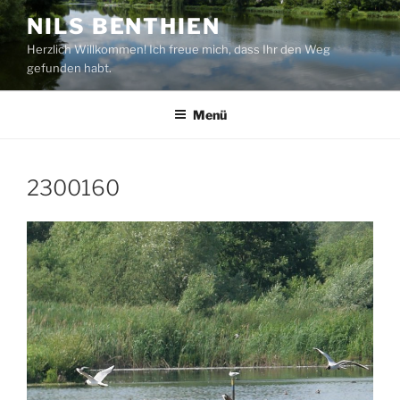
Zum
NILS BENTHIEN
Inhalt
Herzlich Willkommen! Ich freue mich, dass Ihr den Weg
springen
gefunden habt.
Menü
2300160