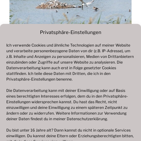
Privatsphäre-Einstellungen
Ich verwende Cookies und ähnliche Technologien auf meiner Website
und verarbeite personenbezogene Daten von dir (z.B. IP-Adresse), um
Beitragsnavigation
z.B. Inhalte und Anzeigen zu personalisieren, Medien von Drittanbietern
Vorheriger
ZURÜCK
einzubinden oder Zugriffe auf unsere Website zu analysieren. Die
Beitrag
Datenverarbeitung kann auch erst in Folge gesetzter Cookies
Fotogalerie 2023
stattfinden. Ich teile diese Daten mit Dritten, die ich in den
Privatsphäre-Einstellungen benenne.
Die Datenverarbeitung kann mit deiner Einwilligung oder auf Basis
eines berechtigten Interesses erfolgen, dem du in den Privatsphäre-
© 2003 – 2025 nilsbenthien.de,
Datenschutzerklärung
Einstellungen widersprechen kannst. Du hast das Recht, nicht
einzuwilligen und deine Einwilligung zu einem späteren Zeitpunkt zu
|
Cookie-Richtlinie EU
|
Impressum
ändern oder zu widerrufen. Weitere Informationen zur Verwendung
deiner Daten findest du in meiner
Datenschutzerklärung
.
Du bist unter 16 Jahre alt? Dann kannst du nicht in optionale Services
einwilligen. Du kannst deine Eltern oder Erziehungsberechtigten bitten,