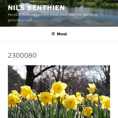
Zum
NILS BENTHIEN
Inhalt
Herzlich Willkommen! Ich freue mich, dass Ihr den Weg
springen
gefunden habt.
Menü
2300080