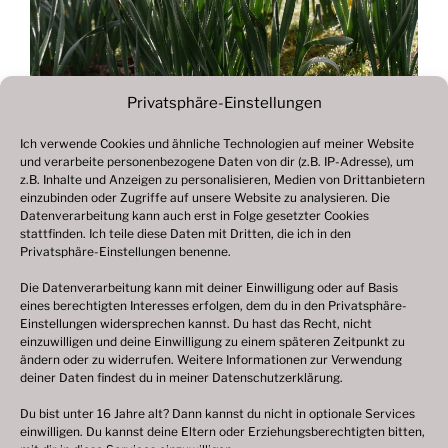
Privatsphäre-Einstellungen
Ich verwende Cookies und ähnliche Technologien auf meiner Website
und verarbeite personenbezogene Daten von dir (z.B. IP-Adresse), um
Beitragsnavigation
z.B. Inhalte und Anzeigen zu personalisieren, Medien von Drittanbietern
Vorheriger
ZURÜCK
einzubinden oder Zugriffe auf unsere Website zu analysieren. Die
Beitrag
Datenverarbeitung kann auch erst in Folge gesetzter Cookies
Fotogalerie 2023
stattfinden. Ich teile diese Daten mit Dritten, die ich in den
Privatsphäre-Einstellungen benenne.
Die Datenverarbeitung kann mit deiner Einwilligung oder auf Basis
eines berechtigten Interesses erfolgen, dem du in den Privatsphäre-
© 2003 – 2025 nilsbenthien.de,
Datenschutzerklärung
Einstellungen widersprechen kannst. Du hast das Recht, nicht
einzuwilligen und deine Einwilligung zu einem späteren Zeitpunkt zu
|
Cookie-Richtlinie EU
|
Impressum
ändern oder zu widerrufen. Weitere Informationen zur Verwendung
deiner Daten findest du in meiner
Datenschutzerklärung
.
Du bist unter 16 Jahre alt? Dann kannst du nicht in optionale Services
einwilligen. Du kannst deine Eltern oder Erziehungsberechtigten bitten,