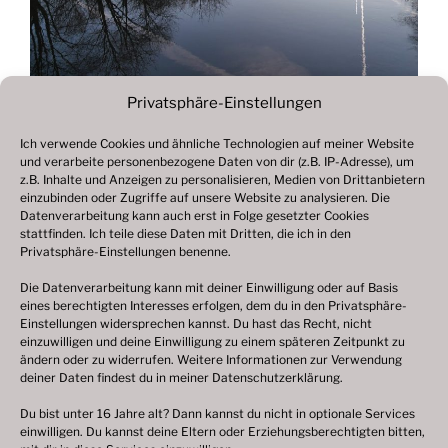
Privatsphäre-Einstellungen
Ich verwende Cookies und ähnliche Technologien auf meiner Website
und verarbeite personenbezogene Daten von dir (z.B. IP-Adresse), um
Beitragsnavigation
z.B. Inhalte und Anzeigen zu personalisieren, Medien von Drittanbietern
Vorheriger
ZURÜCK
einzubinden oder Zugriffe auf unsere Website zu analysieren. Die
Beitrag
Datenverarbeitung kann auch erst in Folge gesetzter Cookies
Fotogalerie 2023
stattfinden. Ich teile diese Daten mit Dritten, die ich in den
Privatsphäre-Einstellungen benenne.
Die Datenverarbeitung kann mit deiner Einwilligung oder auf Basis
eines berechtigten Interesses erfolgen, dem du in den Privatsphäre-
© 2003 – 2025 nilsbenthien.de,
Datenschutzerklärung
Einstellungen widersprechen kannst. Du hast das Recht, nicht
einzuwilligen und deine Einwilligung zu einem späteren Zeitpunkt zu
|
Cookie-Richtlinie EU
|
Impressum
ändern oder zu widerrufen. Weitere Informationen zur Verwendung
deiner Daten findest du in meiner
Datenschutzerklärung
.
Du bist unter 16 Jahre alt? Dann kannst du nicht in optionale Services
einwilligen. Du kannst deine Eltern oder Erziehungsberechtigten bitten,