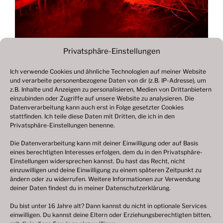
Privatsphäre-Einstellungen
Ich verwende Cookies und ähnliche Technologien auf meiner Website
und verarbeite personenbezogene Daten von dir (z.B. IP-Adresse), um
Beitragsnavigation
z.B. Inhalte und Anzeigen zu personalisieren, Medien von Drittanbietern
Vorheriger
ZURÜCK
einzubinden oder Zugriffe auf unsere Website zu analysieren. Die
Beitrag
Datenverarbeitung kann auch erst in Folge gesetzter Cookies
Fotogalerie 2023
stattfinden. Ich teile diese Daten mit Dritten, die ich in den
Privatsphäre-Einstellungen benenne.
Die Datenverarbeitung kann mit deiner Einwilligung oder auf Basis
eines berechtigten Interesses erfolgen, dem du in den Privatsphäre-
© 2003 – 2025 nilsbenthien.de,
Datenschutzerklärung
Einstellungen widersprechen kannst. Du hast das Recht, nicht
einzuwilligen und deine Einwilligung zu einem späteren Zeitpunkt zu
|
Cookie-Richtlinie EU
|
Impressum
ändern oder zu widerrufen. Weitere Informationen zur Verwendung
deiner Daten findest du in meiner
Datenschutzerklärung
.
Du bist unter 16 Jahre alt? Dann kannst du nicht in optionale Services
einwilligen. Du kannst deine Eltern oder Erziehungsberechtigten bitten,