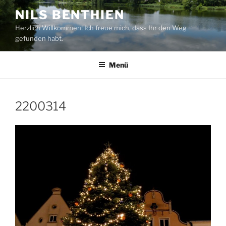
Zum
NILS BENTHIEN
Inhalt
Herzlich Willkommen! Ich freue mich, dass Ihr den Weg
springen
gefunden habt.
Menü
2200314