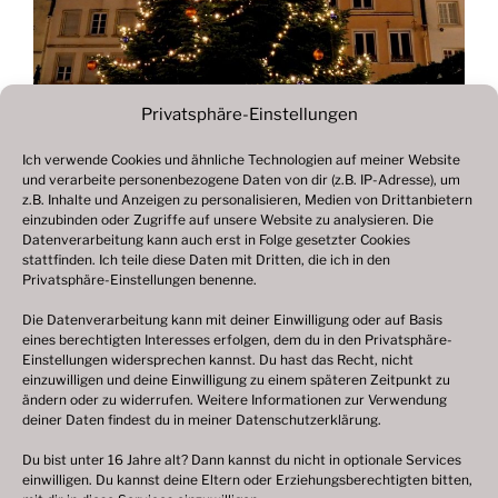
Privatsphäre-Einstellungen
Ich verwende Cookies und ähnliche Technologien auf meiner Website
und verarbeite personenbezogene Daten von dir (z.B. IP-Adresse), um
Beitragsnavigation
z.B. Inhalte und Anzeigen zu personalisieren, Medien von Drittanbietern
Vorheriger
ZURÜCK
einzubinden oder Zugriffe auf unsere Website zu analysieren. Die
Beitrag
Datenverarbeitung kann auch erst in Folge gesetzter Cookies
Fotogalerie 2022
stattfinden. Ich teile diese Daten mit Dritten, die ich in den
Privatsphäre-Einstellungen benenne.
Die Datenverarbeitung kann mit deiner Einwilligung oder auf Basis
eines berechtigten Interesses erfolgen, dem du in den Privatsphäre-
© 2003 – 2025 nilsbenthien.de,
Datenschutzerklärung
Einstellungen widersprechen kannst. Du hast das Recht, nicht
einzuwilligen und deine Einwilligung zu einem späteren Zeitpunkt zu
|
Cookie-Richtlinie EU
|
Impressum
ändern oder zu widerrufen. Weitere Informationen zur Verwendung
deiner Daten findest du in meiner
Datenschutzerklärung
.
Du bist unter 16 Jahre alt? Dann kannst du nicht in optionale Services
einwilligen. Du kannst deine Eltern oder Erziehungsberechtigten bitten,