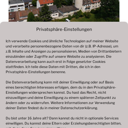
Privatsphäre-Einstellungen
Ich verwende Cookies und ähnliche Technologien auf meiner Website
und verarbeite personenbezogene Daten von dir (z.B. IP-Adresse), um
Beitragsnavigation
z.B. Inhalte und Anzeigen zu personalisieren, Medien von Drittanbietern
Vorheriger
ZURÜCK
einzubinden oder Zugriffe auf unsere Website zu analysieren. Die
Beitrag
Datenverarbeitung kann auch erst in Folge gesetzter Cookies
Fotogalerie 2022
stattfinden. Ich teile diese Daten mit Dritten, die ich in den
Privatsphäre-Einstellungen benenne.
Die Datenverarbeitung kann mit deiner Einwilligung oder auf Basis
eines berechtigten Interesses erfolgen, dem du in den Privatsphäre-
© 2003 – 2025 nilsbenthien.de,
Datenschutzerklärung
Einstellungen widersprechen kannst. Du hast das Recht, nicht
einzuwilligen und deine Einwilligung zu einem späteren Zeitpunkt zu
|
Cookie-Richtlinie EU
|
Impressum
ändern oder zu widerrufen. Weitere Informationen zur Verwendung
deiner Daten findest du in meiner
Datenschutzerklärung
.
Du bist unter 16 Jahre alt? Dann kannst du nicht in optionale Services
einwilligen. Du kannst deine Eltern oder Erziehungsberechtigten bitten,