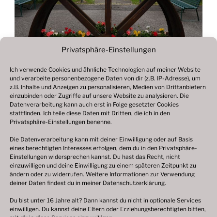
Privatsphäre-Einstellungen
Ich verwende Cookies und ähnliche Technologien auf meiner Website
und verarbeite personenbezogene Daten von dir (z.B. IP-Adresse), um
Beitragsnavigation
z.B. Inhalte und Anzeigen zu personalisieren, Medien von Drittanbietern
Vorheriger
ZURÜCK
einzubinden oder Zugriffe auf unsere Website zu analysieren. Die
Beitrag
Datenverarbeitung kann auch erst in Folge gesetzter Cookies
Fotogalerie 2022
stattfinden. Ich teile diese Daten mit Dritten, die ich in den
Privatsphäre-Einstellungen benenne.
Die Datenverarbeitung kann mit deiner Einwilligung oder auf Basis
eines berechtigten Interesses erfolgen, dem du in den Privatsphäre-
© 2003 – 2025 nilsbenthien.de,
Datenschutzerklärung
Einstellungen widersprechen kannst. Du hast das Recht, nicht
einzuwilligen und deine Einwilligung zu einem späteren Zeitpunkt zu
|
Cookie-Richtlinie EU
|
Impressum
ändern oder zu widerrufen. Weitere Informationen zur Verwendung
deiner Daten findest du in meiner
Datenschutzerklärung
.
Du bist unter 16 Jahre alt? Dann kannst du nicht in optionale Services
einwilligen. Du kannst deine Eltern oder Erziehungsberechtigten bitten,