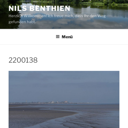
Zum
NILS BENTHIEN
Inhalt
Herzlich Willkommen! Ich freue mich, dass Ihr den Weg
springen
gefunden habt.
Menü
2200138