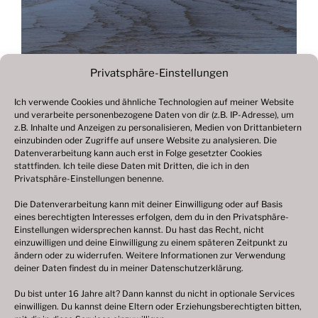
Privatsphäre-Einstellungen
Ich verwende Cookies und ähnliche Technologien auf meiner Website
und verarbeite personenbezogene Daten von dir (z.B. IP-Adresse), um
Beitragsnavigation
z.B. Inhalte und Anzeigen zu personalisieren, Medien von Drittanbietern
Vorheriger
ZURÜCK
einzubinden oder Zugriffe auf unsere Website zu analysieren. Die
Beitrag
Datenverarbeitung kann auch erst in Folge gesetzter Cookies
Fotogalerie 2022
stattfinden. Ich teile diese Daten mit Dritten, die ich in den
Privatsphäre-Einstellungen benenne.
Die Datenverarbeitung kann mit deiner Einwilligung oder auf Basis
eines berechtigten Interesses erfolgen, dem du in den Privatsphäre-
© 2003 – 2025 nilsbenthien.de,
Datenschutzerklärung
Einstellungen widersprechen kannst. Du hast das Recht, nicht
einzuwilligen und deine Einwilligung zu einem späteren Zeitpunkt zu
|
Cookie-Richtlinie EU
|
Impressum
ändern oder zu widerrufen. Weitere Informationen zur Verwendung
deiner Daten findest du in meiner
Datenschutzerklärung
.
Du bist unter 16 Jahre alt? Dann kannst du nicht in optionale Services
einwilligen. Du kannst deine Eltern oder Erziehungsberechtigten bitten,