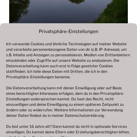
Privatsphäre-Einstellungen
Ich verwende Cookies und ähnliche Technologien auf meiner Website
und verarbeite personenbezogene Daten von dir (z.B. IP-Adresse), um
Beitragsnavigation
z.B. Inhalte und Anzeigen zu personalisieren, Medien von Drittanbietern
Vorheriger
ZURÜCK
einzubinden oder Zugriffe auf unsere Website zu analysieren. Die
Beitrag
Datenverarbeitung kann auch erst in Folge gesetzter Cookies
Fotogalerie 2022
stattfinden. Ich teile diese Daten mit Dritten, die ich in den
Privatsphäre-Einstellungen benenne.
Die Datenverarbeitung kann mit deiner Einwilligung oder auf Basis
eines berechtigten Interesses erfolgen, dem du in den Privatsphäre-
© 2003 – 2025 nilsbenthien.de,
Datenschutzerklärung
Einstellungen widersprechen kannst. Du hast das Recht, nicht
einzuwilligen und deine Einwilligung zu einem späteren Zeitpunkt zu
|
Cookie-Richtlinie EU
|
Impressum
ändern oder zu widerrufen. Weitere Informationen zur Verwendung
deiner Daten findest du in meiner
Datenschutzerklärung
.
Du bist unter 16 Jahre alt? Dann kannst du nicht in optionale Services
einwilligen. Du kannst deine Eltern oder Erziehungsberechtigten bitten,