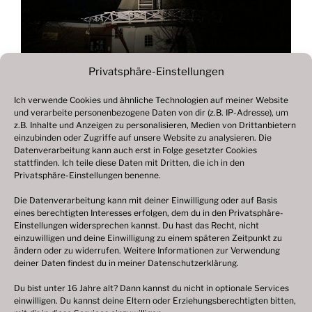
Privatsphäre-Einstellungen
Ich verwende Cookies und ähnliche Technologien auf meiner Website
und verarbeite personenbezogene Daten von dir (z.B. IP-Adresse), um
Beitragsnavigation
z.B. Inhalte und Anzeigen zu personalisieren, Medien von Drittanbietern
Vorheriger
ZURÜCK
einzubinden oder Zugriffe auf unsere Website zu analysieren. Die
Beitrag
Datenverarbeitung kann auch erst in Folge gesetzter Cookies
Fotogalerie 2022
stattfinden. Ich teile diese Daten mit Dritten, die ich in den
Privatsphäre-Einstellungen benenne.
Die Datenverarbeitung kann mit deiner Einwilligung oder auf Basis
eines berechtigten Interesses erfolgen, dem du in den Privatsphäre-
© 2003 – 2025 nilsbenthien.de,
Datenschutzerklärung
Einstellungen widersprechen kannst. Du hast das Recht, nicht
einzuwilligen und deine Einwilligung zu einem späteren Zeitpunkt zu
|
Cookie-Richtlinie EU
|
Impressum
ändern oder zu widerrufen. Weitere Informationen zur Verwendung
deiner Daten findest du in meiner
Datenschutzerklärung
.
Du bist unter 16 Jahre alt? Dann kannst du nicht in optionale Services
einwilligen. Du kannst deine Eltern oder Erziehungsberechtigten bitten,