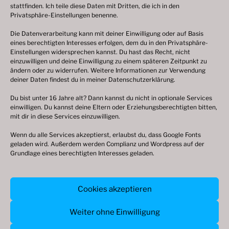
stattfinden. Ich teile diese Daten mit Dritten, die ich in den
Privatsphäre-Einstellungen benenne.
Die Datenverarbeitung kann mit deiner Einwilligung oder auf Basis
eines berechtigten Interesses erfolgen, dem du in den Privatsphäre-
© 2003 – 2025 nilsbenthien.de,
Datenschutzerklärung
Einstellungen widersprechen kannst. Du hast das Recht, nicht
einzuwilligen und deine Einwilligung zu einem späteren Zeitpunkt zu
|
Cookie-Richtlinie EU
|
Impressum
ändern oder zu widerrufen. Weitere Informationen zur Verwendung
deiner Daten findest du in meiner
Datenschutzerklärung
.
Du bist unter 16 Jahre alt? Dann kannst du nicht in optionale Services
einwilligen. Du kannst deine Eltern oder Erziehungsberechtigten bitten,
mit dir in diese Services einzuwilligen.
Wenn du alle Services akzeptierst, erlaubst du, dass Google Fonts
geladen wird. Außerdem werden Complianz und Wordpress auf der
Grundlage eines berechtigten Interesses geladen.
© 2003 – 2026 nilsbenthien.de,
Cookies akzeptieren
Datenschutzerkärung
|
Cookie-Richtlinie
|
Impressum
Weiter ohne Einwilligung