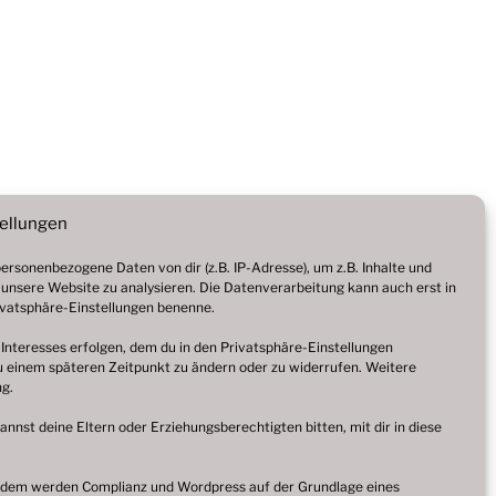
tellungen
rsonenbezogene Daten von dir (z.B. IP-Adresse), um z.B. Inhalte und
 unsere Website zu analysieren. Die Datenverarbeitung kann auch erst in
Privatsphäre-Einstellungen benenne.
 Interesses erfolgen, dem du in den Privatsphäre-Einstellungen
zu einem späteren Zeitpunkt zu ändern oder zu widerrufen. Weitere
ng
.
kannst deine Eltern oder Erziehungsberechtigten bitten, mit dir in diese
ßerdem werden Complianz und Wordpress auf der Grundlage eines