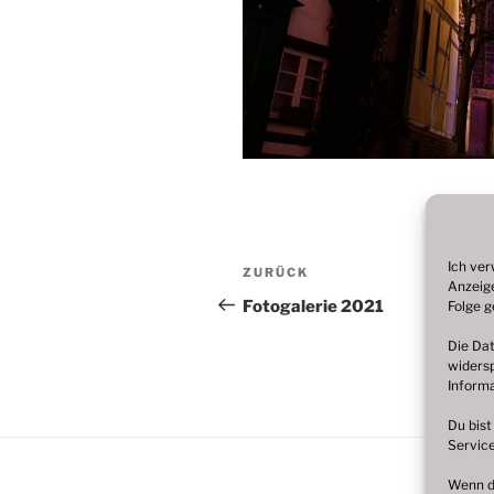
Beitragsnavigation
Ich ver
Vorheriger
ZURÜCK
Anzeige
Beitrag
Fotogalerie 2021
Folge g
Die Dat
widersp
Informa
Du bist
Service
Wenn du