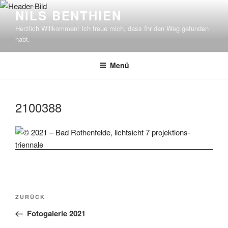
Zum
NILS BENTHIEN
Inhalt
Herzlich Willkommen! Ich freue mich, dass Ihr den Weg gefunden
springen
habt.
Menü
2100388
Beitragsnavigation
Vorheriger
ZURÜCK
Beitrag
Fotogalerie 2021