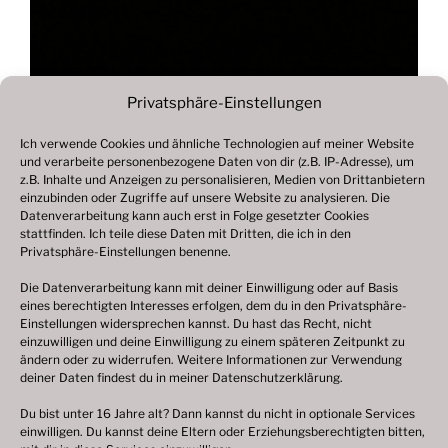
Privatsphäre-Einstellungen
Ich verwende Cookies und ähnliche Technologien auf meiner Website
und verarbeite personenbezogene Daten von dir (z.B. IP-Adresse), um
Beitragsnavigation
z.B. Inhalte und Anzeigen zu personalisieren, Medien von Drittanbietern
Vorheriger
ZURÜCK
einzubinden oder Zugriffe auf unsere Website zu analysieren. Die
Beitrag
Datenverarbeitung kann auch erst in Folge gesetzter Cookies
Fotogalerie 2021
stattfinden. Ich teile diese Daten mit Dritten, die ich in den
Privatsphäre-Einstellungen benenne.
Die Datenverarbeitung kann mit deiner Einwilligung oder auf Basis
eines berechtigten Interesses erfolgen, dem du in den Privatsphäre-
© 2003 – 2025 nilsbenthien.de,
Datenschutzerklärung
Einstellungen widersprechen kannst. Du hast das Recht, nicht
einzuwilligen und deine Einwilligung zu einem späteren Zeitpunkt zu
|
Cookie-Richtlinie EU
|
Impressum
ändern oder zu widerrufen. Weitere Informationen zur Verwendung
deiner Daten findest du in meiner
Datenschutzerklärung
.
Du bist unter 16 Jahre alt? Dann kannst du nicht in optionale Services
einwilligen. Du kannst deine Eltern oder Erziehungsberechtigten bitten,