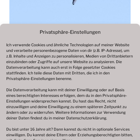
Privatsphäre-Einstellungen
Ich verwende Cookies und ähnliche Technologien auf meiner Website
und verarbeite personenbezogene Daten von dir (z.B. IP-Adresse), um
Beitragsnavigation
z.B. Inhalte und Anzeigen zu personalisieren, Medien von Drittanbietern
Vorheriger
ZURÜCK
einzubinden oder Zugriffe auf unsere Website zu analysieren. Die
Beitrag
Datenverarbeitung kann auch erst in Folge gesetzter Cookies
Fotogalerie 2021
stattfinden. Ich teile diese Daten mit Dritten, die ich in den
Privatsphäre-Einstellungen benenne.
Die Datenverarbeitung kann mit deiner Einwilligung oder auf Basis
eines berechtigten Interesses erfolgen, dem du in den Privatsphäre-
© 2003 – 2025 nilsbenthien.de,
Datenschutzerklärung
Einstellungen widersprechen kannst. Du hast das Recht, nicht
einzuwilligen und deine Einwilligung zu einem späteren Zeitpunkt zu
|
Cookie-Richtlinie EU
|
Impressum
ändern oder zu widerrufen. Weitere Informationen zur Verwendung
deiner Daten findest du in meiner
Datenschutzerklärung
.
Du bist unter 16 Jahre alt? Dann kannst du nicht in optionale Services
einwilligen. Du kannst deine Eltern oder Erziehungsberechtigten bitten,