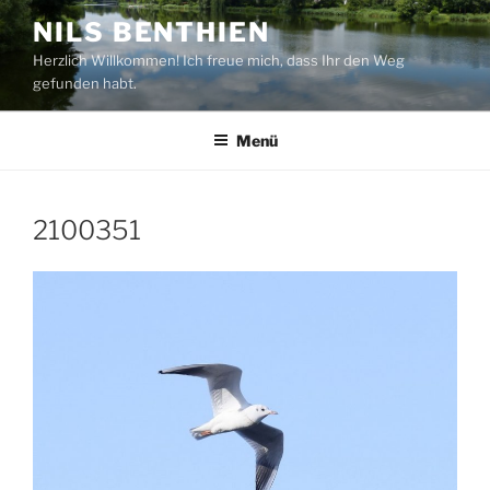
Zum
NILS BENTHIEN
Inhalt
Herzlich Willkommen! Ich freue mich, dass Ihr den Weg
springen
gefunden habt.
Menü
2100351