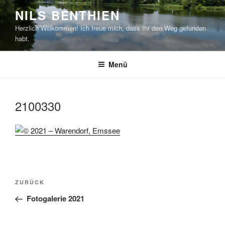
Zum
NILS BENTHIEN
Inhalt
Herzlich Willkommen! Ich freue mich, dass Ihr den Weg gefunden
springen
habt.
Menü
2100330
Beitragsnavigation
Vorheriger
ZURÜCK
Beitrag
Fotogalerie 2021