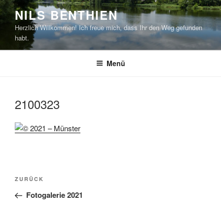
Zum
NILS BENTHIEN
Inhalt
Herzlich Willkommen! Ich freue mich, dass Ihr den Weg gefunden
springen
habt.
Menü
2100323
Beitragsnavigation
Vorheriger
ZURÜCK
Beitrag
Fotogalerie 2021