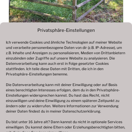
Privatsphäre-Einstellungen
Ich verwende Cookies und ähnliche Technologien auf meiner Website
und verarbeite personenbezogene Daten von dir (z.B. IP-Adresse), um
Beitragsnavigation
z.B. Inhalte und Anzeigen zu personalisieren, Medien von Drittanbietern
Vorheriger
ZURÜCK
einzubinden oder Zugriffe auf unsere Website zu analysieren. Die
Beitrag
Datenverarbeitung kann auch erst in Folge gesetzter Cookies
Fotogalerie 2021
stattfinden. Ich teile diese Daten mit Dritten, die ich in den
Privatsphäre-Einstellungen benenne.
Die Datenverarbeitung kann mit deiner Einwilligung oder auf Basis
eines berechtigten Interesses erfolgen, dem du in den Privatsphäre-
© 2003 – 2025 nilsbenthien.de,
Datenschutzerklärung
Einstellungen widersprechen kannst. Du hast das Recht, nicht
einzuwilligen und deine Einwilligung zu einem späteren Zeitpunkt zu
|
Cookie-Richtlinie EU
|
Impressum
ändern oder zu widerrufen. Weitere Informationen zur Verwendung
deiner Daten findest du in meiner
Datenschutzerklärung
.
Du bist unter 16 Jahre alt? Dann kannst du nicht in optionale Services
einwilligen. Du kannst deine Eltern oder Erziehungsberechtigten bitten,