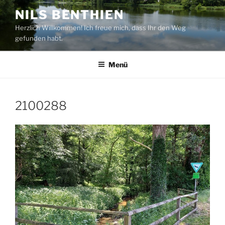
Zum
NILS BENTHIEN
Inhalt
Herzlich Willkommen! Ich freue mich, dass Ihr den Weg
springen
gefunden habt.
Menü
2100288