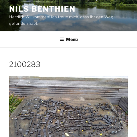
Zum
NILS BENTHIEN
Inhalt
Herzlich Willkommen! Ich freue mich, dass Ihr den Weg
springen
gefunden habt.
Menü
2100283