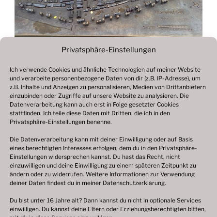
Privatsphäre-Einstellungen
Ich verwende Cookies und ähnliche Technologien auf meiner Website
und verarbeite personenbezogene Daten von dir (z.B. IP-Adresse), um
Beitragsnavigation
z.B. Inhalte und Anzeigen zu personalisieren, Medien von Drittanbietern
Vorheriger
ZURÜCK
einzubinden oder Zugriffe auf unsere Website zu analysieren. Die
Beitrag
Datenverarbeitung kann auch erst in Folge gesetzter Cookies
Fotogalerie 2021
stattfinden. Ich teile diese Daten mit Dritten, die ich in den
Privatsphäre-Einstellungen benenne.
Die Datenverarbeitung kann mit deiner Einwilligung oder auf Basis
eines berechtigten Interesses erfolgen, dem du in den Privatsphäre-
© 2003 – 2025 nilsbenthien.de,
Datenschutzerklärung
Einstellungen widersprechen kannst. Du hast das Recht, nicht
einzuwilligen und deine Einwilligung zu einem späteren Zeitpunkt zu
|
Cookie-Richtlinie EU
|
Impressum
ändern oder zu widerrufen. Weitere Informationen zur Verwendung
deiner Daten findest du in meiner
Datenschutzerklärung
.
Du bist unter 16 Jahre alt? Dann kannst du nicht in optionale Services
einwilligen. Du kannst deine Eltern oder Erziehungsberechtigten bitten,