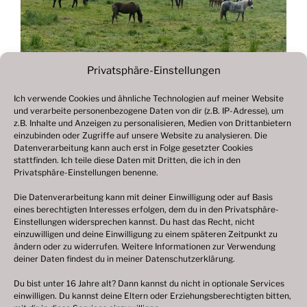
Privatsphäre-Einstellungen
Ich verwende Cookies und ähnliche Technologien auf meiner Website
und verarbeite personenbezogene Daten von dir (z.B. IP-Adresse), um
Beitragsnavigation
z.B. Inhalte und Anzeigen zu personalisieren, Medien von Drittanbietern
Vorheriger
ZURÜCK
einzubinden oder Zugriffe auf unsere Website zu analysieren. Die
Beitrag
Datenverarbeitung kann auch erst in Folge gesetzter Cookies
Fotogalerie 2021
stattfinden. Ich teile diese Daten mit Dritten, die ich in den
Privatsphäre-Einstellungen benenne.
Die Datenverarbeitung kann mit deiner Einwilligung oder auf Basis
eines berechtigten Interesses erfolgen, dem du in den Privatsphäre-
© 2003 – 2025 nilsbenthien.de,
Datenschutzerklärung
Einstellungen widersprechen kannst. Du hast das Recht, nicht
einzuwilligen und deine Einwilligung zu einem späteren Zeitpunkt zu
|
Cookie-Richtlinie EU
|
Impressum
ändern oder zu widerrufen. Weitere Informationen zur Verwendung
deiner Daten findest du in meiner
Datenschutzerklärung
.
Du bist unter 16 Jahre alt? Dann kannst du nicht in optionale Services
einwilligen. Du kannst deine Eltern oder Erziehungsberechtigten bitten,