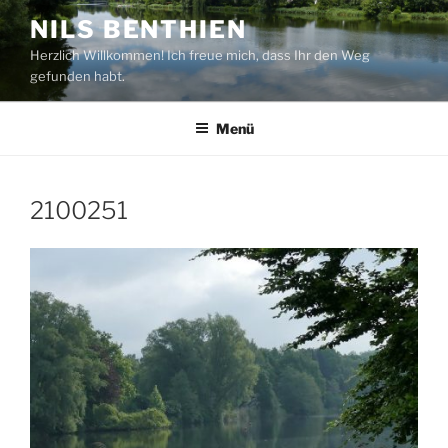
Zum
NILS BENTHIEN
Inhalt
Herzlich Willkommen! Ich freue mich, dass Ihr den Weg
springen
gefunden habt.
Menü
2100251