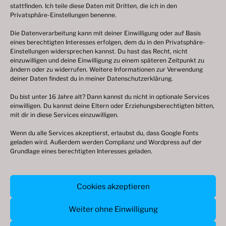
stattfinden. Ich teile diese Daten mit Dritten, die ich in den
Privatsphäre-Einstellungen benenne.
Die Datenverarbeitung kann mit deiner Einwilligung oder auf Basis
eines berechtigten Interesses erfolgen, dem du in den Privatsphäre-
© 2003 – 2025 nilsbenthien.de,
Datenschutzerklärung
Einstellungen widersprechen kannst. Du hast das Recht, nicht
einzuwilligen und deine Einwilligung zu einem späteren Zeitpunkt zu
|
Cookie-Richtlinie EU
|
Impressum
ändern oder zu widerrufen. Weitere Informationen zur Verwendung
deiner Daten findest du in meiner
Datenschutzerklärung
.
Du bist unter 16 Jahre alt? Dann kannst du nicht in optionale Services
einwilligen. Du kannst deine Eltern oder Erziehungsberechtigten bitten,
mit dir in diese Services einzuwilligen.
Wenn du alle Services akzeptierst, erlaubst du, dass Google Fonts
geladen wird. Außerdem werden Complianz und Wordpress auf der
Grundlage eines berechtigten Interesses geladen.
© 2003 – 2026 nilsbenthien.de,
Cookies akzeptieren
Datenschutzerkärung
|
Cookie-Richtlinie
|
Impressum
Weiter ohne Einwilligung