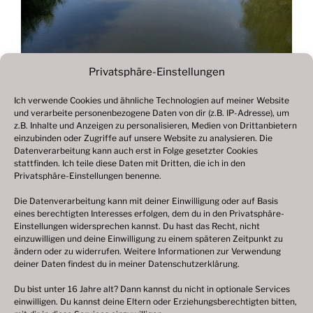
Privatsphäre-Einstellungen
Ich verwende Cookies und ähnliche Technologien auf meiner Website
und verarbeite personenbezogene Daten von dir (z.B. IP-Adresse), um
Beitragsnavigation
z.B. Inhalte und Anzeigen zu personalisieren, Medien von Drittanbietern
Vorheriger
ZURÜCK
einzubinden oder Zugriffe auf unsere Website zu analysieren. Die
Beitrag
Datenverarbeitung kann auch erst in Folge gesetzter Cookies
Fotogalerie 2021
stattfinden. Ich teile diese Daten mit Dritten, die ich in den
Privatsphäre-Einstellungen benenne.
Die Datenverarbeitung kann mit deiner Einwilligung oder auf Basis
eines berechtigten Interesses erfolgen, dem du in den Privatsphäre-
© 2003 – 2025 nilsbenthien.de,
Datenschutzerklärung
Einstellungen widersprechen kannst. Du hast das Recht, nicht
einzuwilligen und deine Einwilligung zu einem späteren Zeitpunkt zu
|
Cookie-Richtlinie EU
|
Impressum
ändern oder zu widerrufen. Weitere Informationen zur Verwendung
deiner Daten findest du in meiner
Datenschutzerklärung
.
Du bist unter 16 Jahre alt? Dann kannst du nicht in optionale Services
einwilligen. Du kannst deine Eltern oder Erziehungsberechtigten bitten,