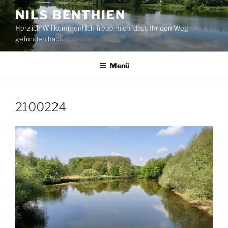
Zum
NILS BENTHIEN
Inhalt
Herzlich Willkommen! Ich freue mich, dass Ihr den Weg
springen
gefunden habt.
Menü
2100224