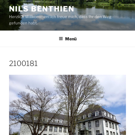
Zum
NILS BENTHIEN
Inhalt
Herzlich Willkommen! Ich freue mich, dass Ihr den Weg
springen
gefunden habt.
Menü
2100181