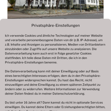
Privatsphäre-Einstellungen
Ich verwende Cookies und ähnliche Technologien auf meiner Website
und verarbeite personenbezogene Daten von dir (z.B. IP-Adresse), um
Beitragsnavigation
z.B. Inhalte und Anzeigen zu personalisieren, Medien von Drittanbietern
Vorheriger
ZURÜCK
einzubinden oder Zugriffe auf unsere Website zu analysieren. Die
Beitrag
Datenverarbeitung kann auch erst in Folge gesetzter Cookies
Fotogalerie 2021
stattfinden. Ich teile diese Daten mit Dritten, die ich in den
Privatsphäre-Einstellungen benenne.
Die Datenverarbeitung kann mit deiner Einwilligung oder auf Basis
eines berechtigten Interesses erfolgen, dem du in den Privatsphäre-
© 2003 – 2025 nilsbenthien.de,
Datenschutzerklärung
Einstellungen widersprechen kannst. Du hast das Recht, nicht
einzuwilligen und deine Einwilligung zu einem späteren Zeitpunkt zu
|
Cookie-Richtlinie EU
|
Impressum
ändern oder zu widerrufen. Weitere Informationen zur Verwendung
deiner Daten findest du in meiner
Datenschutzerklärung
.
Du bist unter 16 Jahre alt? Dann kannst du nicht in optionale Services
einwilligen. Du kannst deine Eltern oder Erziehungsberechtigten bitten,