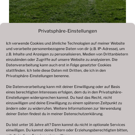
Privatsphäre-Einstellungen
Ich verwende Cookies und ähnliche Technologien auf meiner Website
und verarbeite personenbezogene Daten von dir (z.B. IP-Adresse), um
Beitragsnavigation
z.B. Inhalte und Anzeigen zu personalisieren, Medien von Drittanbietern
Vorheriger
ZURÜCK
einzubinden oder Zugriffe auf unsere Website zu analysieren. Die
Beitrag
Datenverarbeitung kann auch erst in Folge gesetzter Cookies
Fotogalerie 2021
stattfinden. Ich teile diese Daten mit Dritten, die ich in den
Privatsphäre-Einstellungen benenne.
Die Datenverarbeitung kann mit deiner Einwilligung oder auf Basis
eines berechtigten Interesses erfolgen, dem du in den Privatsphäre-
© 2003 – 2025 nilsbenthien.de,
Datenschutzerklärung
Einstellungen widersprechen kannst. Du hast das Recht, nicht
einzuwilligen und deine Einwilligung zu einem späteren Zeitpunkt zu
|
Cookie-Richtlinie EU
|
Impressum
ändern oder zu widerrufen. Weitere Informationen zur Verwendung
deiner Daten findest du in meiner
Datenschutzerklärung
.
Du bist unter 16 Jahre alt? Dann kannst du nicht in optionale Services
einwilligen. Du kannst deine Eltern oder Erziehungsberechtigten bitten,