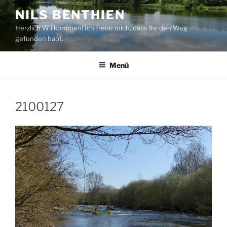
Zum
NILS BENTHIEN
Inhalt
Herzlich Willkommen! Ich freue mich, dass Ihr den Weg
springen
gefunden habt.
Menü
2100127