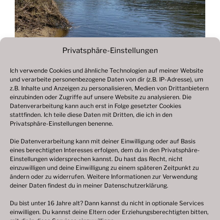
Privatsphäre-Einstellungen
Ich verwende Cookies und ähnliche Technologien auf meiner Website
und verarbeite personenbezogene Daten von dir (z.B. IP-Adresse), um
Beitragsnavigation
z.B. Inhalte und Anzeigen zu personalisieren, Medien von Drittanbietern
Vorheriger
ZURÜCK
einzubinden oder Zugriffe auf unsere Website zu analysieren. Die
Beitrag
Datenverarbeitung kann auch erst in Folge gesetzter Cookies
Fotogalerie 2021
stattfinden. Ich teile diese Daten mit Dritten, die ich in den
Privatsphäre-Einstellungen benenne.
Die Datenverarbeitung kann mit deiner Einwilligung oder auf Basis
eines berechtigten Interesses erfolgen, dem du in den Privatsphäre-
© 2003 – 2025 nilsbenthien.de,
Datenschutzerklärung
Einstellungen widersprechen kannst. Du hast das Recht, nicht
einzuwilligen und deine Einwilligung zu einem späteren Zeitpunkt zu
|
Cookie-Richtlinie EU
|
Impressum
ändern oder zu widerrufen. Weitere Informationen zur Verwendung
deiner Daten findest du in meiner
Datenschutzerklärung
.
Du bist unter 16 Jahre alt? Dann kannst du nicht in optionale Services
einwilligen. Du kannst deine Eltern oder Erziehungsberechtigten bitten,