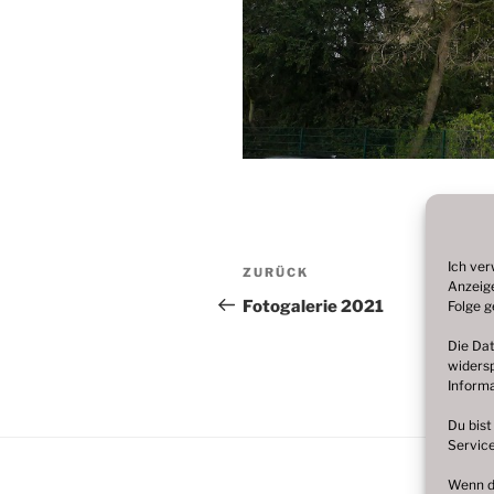
Beitragsnavigation
Ich ver
Vorheriger
ZURÜCK
Anzeige
Beitrag
Fotogalerie 2021
Folge g
Die Dat
widersp
Informa
Du bist
Service
Wenn du