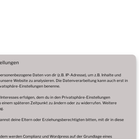
tellungen
rsonenbezogene Daten von dir (z.B. IP-Adresse), um z.B. Inhalte und
 unsere Website zu analysieren. Die Datenverarbeitung kann auch erst in
Privatsphäre-Einstellungen benenne.
 Interesses erfolgen, dem du in den Privatsphäre-Einstellungen
zu einem späteren Zeitpunkt zu ändern oder zu widerrufen. Weitere
ng
.
kannst deine Eltern oder Erziehungsberechtigten bitten, mit dir in diese
ßerdem werden Complianz und Wordpress auf der Grundlage eines