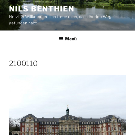
Zum
NILS BENTHIEN
Inhalt
Herzlich Willkommen! Ich freue mich, dass Ihr den Weg
springen
gefunden habt.
Menü
2100110