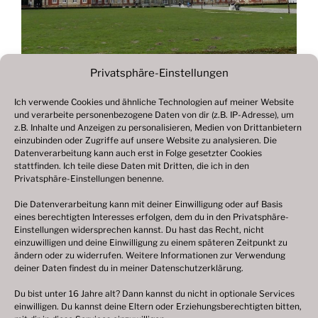
Privatsphäre-Einstellungen
Ich verwende Cookies und ähnliche Technologien auf meiner Website
und verarbeite personenbezogene Daten von dir (z.B. IP-Adresse), um
Beitragsnavigation
z.B. Inhalte und Anzeigen zu personalisieren, Medien von Drittanbietern
Vorheriger
ZURÜCK
einzubinden oder Zugriffe auf unsere Website zu analysieren. Die
Beitrag
Datenverarbeitung kann auch erst in Folge gesetzter Cookies
Fotogalerie 2021
stattfinden. Ich teile diese Daten mit Dritten, die ich in den
Privatsphäre-Einstellungen benenne.
Die Datenverarbeitung kann mit deiner Einwilligung oder auf Basis
eines berechtigten Interesses erfolgen, dem du in den Privatsphäre-
© 2003 – 2025 nilsbenthien.de,
Datenschutzerklärung
Einstellungen widersprechen kannst. Du hast das Recht, nicht
einzuwilligen und deine Einwilligung zu einem späteren Zeitpunkt zu
|
Cookie-Richtlinie EU
|
Impressum
ändern oder zu widerrufen. Weitere Informationen zur Verwendung
deiner Daten findest du in meiner
Datenschutzerklärung
.
Du bist unter 16 Jahre alt? Dann kannst du nicht in optionale Services
einwilligen. Du kannst deine Eltern oder Erziehungsberechtigten bitten,