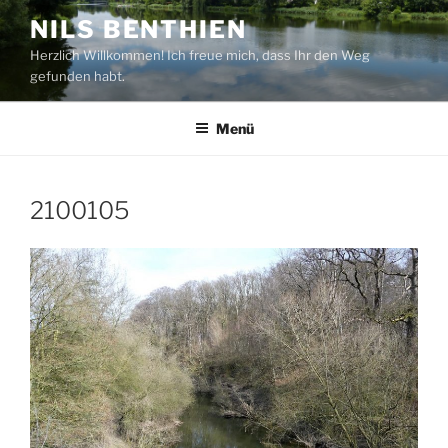
Zum
NILS BENTHIEN
Inhalt
Herzlich Willkommen! Ich freue mich, dass Ihr den Weg
springen
gefunden habt.
Menü
2100105