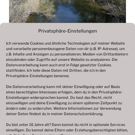
Privatsphäre-Einstellungen
Ich verwende Cookies und ähnliche Technologien auf meiner Website
und verarbeite personenbezogene Daten von dir (z.B. IP-Adresse), um
Beitragsnavigation
z.B. Inhalte und Anzeigen zu personalisieren, Medien von Drittanbietern
Vorheriger
ZURÜCK
einzubinden oder Zugriffe auf unsere Website zu analysieren. Die
Beitrag
Datenverarbeitung kann auch erst in Folge gesetzter Cookies
Fotogalerie 2021
stattfinden. Ich teile diese Daten mit Dritten, die ich in den
Privatsphäre-Einstellungen benenne.
Die Datenverarbeitung kann mit deiner Einwilligung oder auf Basis
eines berechtigten Interesses erfolgen, dem du in den Privatsphäre-
© 2003 – 2025 nilsbenthien.de,
Datenschutzerklärung
Einstellungen widersprechen kannst. Du hast das Recht, nicht
einzuwilligen und deine Einwilligung zu einem späteren Zeitpunkt zu
|
Cookie-Richtlinie EU
|
Impressum
ändern oder zu widerrufen. Weitere Informationen zur Verwendung
deiner Daten findest du in meiner
Datenschutzerklärung
.
Du bist unter 16 Jahre alt? Dann kannst du nicht in optionale Services
einwilligen. Du kannst deine Eltern oder Erziehungsberechtigten bitten,