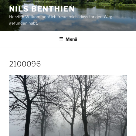
Zum
NILS BENTHIEN
Inhalt
Herzlich Willkommen! Ich freue mich, dass Ihr den Weg
springen
gefunden habt.
Menü
2100096