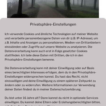
Privatsphäre-Einstellungen
Ich verwende Cookies und ähnliche Technologien auf meiner Website
und verarbeite personenbezogene Daten von dir (z.B. IP-Adresse), um
Beitragsnavigation
z.B. Inhalte und Anzeigen zu personalisieren, Medien von Drittanbietern
Vorheriger
ZURÜCK
einzubinden oder Zugriffe auf unsere Website zu analysieren. Die
Beitrag
Datenverarbeitung kann auch erst in Folge gesetzter Cookies
Fotogalerie 2021
stattfinden. Ich teile diese Daten mit Dritten, die ich in den
Privatsphäre-Einstellungen benenne.
Die Datenverarbeitung kann mit deiner Einwilligung oder auf Basis
eines berechtigten Interesses erfolgen, dem du in den Privatsphäre-
© 2003 – 2025 nilsbenthien.de,
Datenschutzerklärung
Einstellungen widersprechen kannst. Du hast das Recht, nicht
einzuwilligen und deine Einwilligung zu einem späteren Zeitpunkt zu
|
Cookie-Richtlinie EU
|
Impressum
ändern oder zu widerrufen. Weitere Informationen zur Verwendung
deiner Daten findest du in meiner
Datenschutzerklärung
.
Du bist unter 16 Jahre alt? Dann kannst du nicht in optionale Services
einwilligen. Du kannst deine Eltern oder Erziehungsberechtigten bitten,