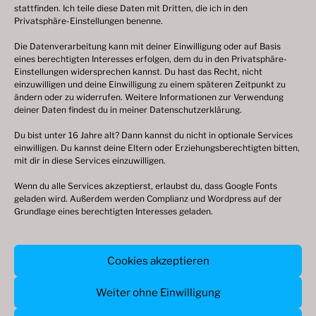
stattfinden. Ich teile diese Daten mit Dritten, die ich in den
Privatsphäre-Einstellungen benenne.
Die Datenverarbeitung kann mit deiner Einwilligung oder auf Basis
eines berechtigten Interesses erfolgen, dem du in den Privatsphäre-
© 2003 – 2025 nilsbenthien.de,
Datenschutzerklärung
Einstellungen widersprechen kannst. Du hast das Recht, nicht
einzuwilligen und deine Einwilligung zu einem späteren Zeitpunkt zu
|
Cookie-Richtlinie EU
|
Impressum
ändern oder zu widerrufen. Weitere Informationen zur Verwendung
deiner Daten findest du in meiner
Datenschutzerklärung
.
Du bist unter 16 Jahre alt? Dann kannst du nicht in optionale Services
einwilligen. Du kannst deine Eltern oder Erziehungsberechtigten bitten,
mit dir in diese Services einzuwilligen.
Wenn du alle Services akzeptierst, erlaubst du, dass Google Fonts
geladen wird. Außerdem werden Complianz und Wordpress auf der
Grundlage eines berechtigten Interesses geladen.
© 2003 – 2026 nilsbenthien.de,
Cookies akzeptieren
Datenschutzerkärung
|
Cookie-Richtlinie
|
Impressum
Weiter ohne Einwilligung