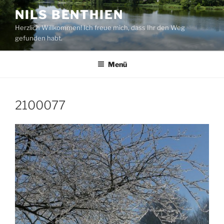
Zum
NILS BENTHIEN
Inhalt
Herzlich Willkommen! Ich freue mich, dass Ihr den Weg
springen
gefunden habt.
Menü
2100077