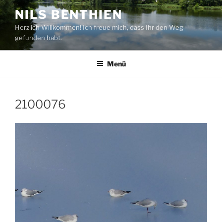
Zum
NILS BENTHIEN
Inhalt
Herzlich Willkommen! Ich freue mich, dass Ihr den Weg
springen
gefunden habt.
Menü
2100076