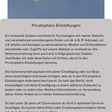
Privatsphäre-Einstellungen
Ich verwende Cookies und ähnliche Technologien auf meiner Website
und verarbeite personenbezogene Daten von dir (z.B. IP-Adresse), um
Beitragsnavigation
z.B. Inhalte und Anzeigen zu personalisieren, Medien von Drittanbietern
Vorheriger
ZURÜCK
einzubinden oder Zugriffe auf unsere Website zu analysieren. Die
Beitrag
Datenverarbeitung kann auch erst in Folge gesetzter Cookies
Fotogalerie 2021
stattfinden. Ich teile diese Daten mit Dritten, die ich in den
Privatsphäre-Einstellungen benenne.
Die Datenverarbeitung kann mit deiner Einwilligung oder auf Basis
eines berechtigten Interesses erfolgen, dem du in den Privatsphäre-
© 2003 – 2025 nilsbenthien.de,
Datenschutzerklärung
Einstellungen widersprechen kannst. Du hast das Recht, nicht
einzuwilligen und deine Einwilligung zu einem späteren Zeitpunkt zu
|
Cookie-Richtlinie EU
|
Impressum
ändern oder zu widerrufen. Weitere Informationen zur Verwendung
deiner Daten findest du in meiner
Datenschutzerklärung
.
Du bist unter 16 Jahre alt? Dann kannst du nicht in optionale Services
einwilligen. Du kannst deine Eltern oder Erziehungsberechtigten bitten,