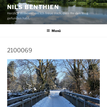
Zum
NILS BENTHIEN
Inhalt
Herzlich Willkommen! Ich freue mich, dass Ihr den Weg
springen
gefunden habt.
Menü
2100069