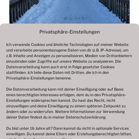
Privatsphäre-Einstellungen
Ich verwende Cookies und ähnliche Technologien auf meiner Website
und verarbeite personenbezogene Daten von dir (z.B. IP-Adresse), um
Beitragsnavigation
z.B. Inhalte und Anzeigen zu personalisieren, Medien von Drittanbietern
Vorheriger
ZURÜCK
einzubinden oder Zugriffe auf unsere Website zu analysieren. Die
Beitrag
Datenverarbeitung kann auch erst in Folge gesetzter Cookies
Fotogalerie 2021
stattfinden. Ich teile diese Daten mit Dritten, die ich in den
Privatsphäre-Einstellungen benenne.
Die Datenverarbeitung kann mit deiner Einwilligung oder auf Basis
eines berechtigten Interesses erfolgen, dem du in den Privatsphäre-
© 2003 – 2025 nilsbenthien.de,
Datenschutzerklärung
Einstellungen widersprechen kannst. Du hast das Recht, nicht
einzuwilligen und deine Einwilligung zu einem späteren Zeitpunkt zu
|
Cookie-Richtlinie EU
|
Impressum
ändern oder zu widerrufen. Weitere Informationen zur Verwendung
deiner Daten findest du in meiner
Datenschutzerklärung
.
Du bist unter 16 Jahre alt? Dann kannst du nicht in optionale Services
einwilligen. Du kannst deine Eltern oder Erziehungsberechtigten bitten,