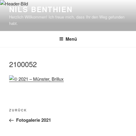
Zum
NILS BENTHIEN
Inhalt
Herzlich Willkommen! Ich freue mich, dass Ihr den Weg gefunden
springen
habt.
Menü
2100052
Beitragsnavigation
Vorheriger
ZURÜCK
Beitrag
Fotogalerie 2021