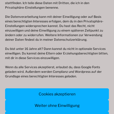
stattfinden. Ich teile diese Daten mit Dritten, die ich in den
Privatsphäre-Einstellungen benenne.
Die Datenverarbeitung kann mit deiner Einwilligung oder auf Basis
eines berechtigten Interesses erfolgen, dem du in den Privatsphäre-
© 2003 – 2025 nilsbenthien.de,
Datenschutzerklärung
Einstellungen widersprechen kannst. Du hast das Recht, nicht
einzuwilligen und deine Einwilligung zu einem späteren Zeitpunkt zu
|
Cookie-Richtlinie EU
|
Impressum
ändern oder zu widerrufen. Weitere Informationen zur Verwendung
deiner Daten findest du in meiner
Datenschutzerklärung
.
Du bist unter 16 Jahre alt? Dann kannst du nicht in optionale Services
einwilligen. Du kannst deine Eltern oder Erziehungsberechtigten bitten,
mit dir in diese Services einzuwilligen.
Wenn du alle Services akzeptierst, erlaubst du, dass Google Fonts
geladen wird. Außerdem werden Complianz und Wordpress auf der
Grundlage eines berechtigten Interesses geladen.
© 2003 – 2026 nilsbenthien.de,
Cookies akzeptieren
Datenschutzerkärung
|
Cookie-Richtlinie
|
Impressum
Weiter ohne Einwilligung