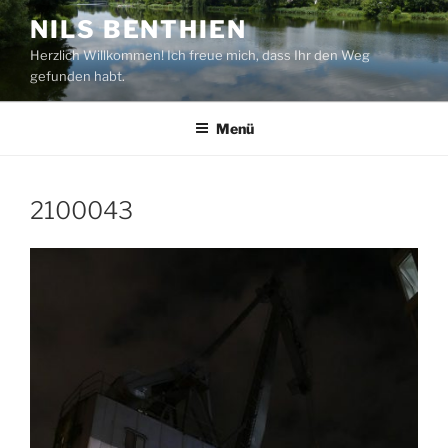
Zum
NILS BENTHIEN
Inhalt
Herzlich Willkommen! Ich freue mich, dass Ihr den Weg
springen
gefunden habt.
Menü
2100043