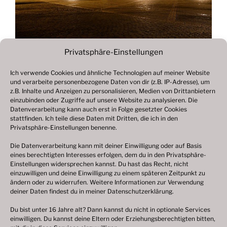
Privatsphäre-Einstellungen
Ich verwende Cookies und ähnliche Technologien auf meiner Website
und verarbeite personenbezogene Daten von dir (z.B. IP-Adresse), um
Beitragsnavigation
z.B. Inhalte und Anzeigen zu personalisieren, Medien von Drittanbietern
Vorheriger
ZURÜCK
einzubinden oder Zugriffe auf unsere Website zu analysieren. Die
Beitrag
Datenverarbeitung kann auch erst in Folge gesetzter Cookies
Fotogalerie 2021
stattfinden. Ich teile diese Daten mit Dritten, die ich in den
Privatsphäre-Einstellungen benenne.
Die Datenverarbeitung kann mit deiner Einwilligung oder auf Basis
eines berechtigten Interesses erfolgen, dem du in den Privatsphäre-
© 2003 – 2025 nilsbenthien.de,
Datenschutzerklärung
Einstellungen widersprechen kannst. Du hast das Recht, nicht
einzuwilligen und deine Einwilligung zu einem späteren Zeitpunkt zu
|
Cookie-Richtlinie EU
|
Impressum
ändern oder zu widerrufen. Weitere Informationen zur Verwendung
deiner Daten findest du in meiner
Datenschutzerklärung
.
Du bist unter 16 Jahre alt? Dann kannst du nicht in optionale Services
einwilligen. Du kannst deine Eltern oder Erziehungsberechtigten bitten,