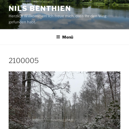
Zum
NILS BENTHIEN
Inhalt
Herzlich Willkommen! Ich freue mich, dass Ihr den Weg
springen
gefunden habt.
Menü
2100005