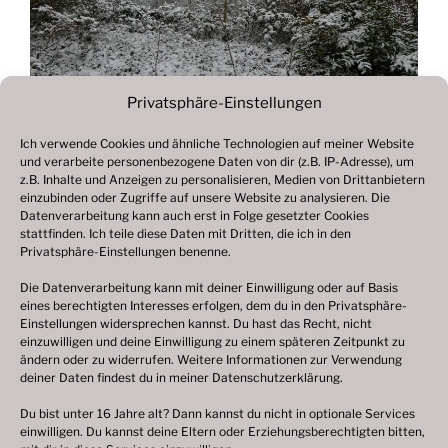
Privatsphäre-Einstellungen
Ich verwende Cookies und ähnliche Technologien auf meiner Website
und verarbeite personenbezogene Daten von dir (z.B. IP-Adresse), um
Beitragsnavigation
z.B. Inhalte und Anzeigen zu personalisieren, Medien von Drittanbietern
Vorheriger
ZURÜCK
einzubinden oder Zugriffe auf unsere Website zu analysieren. Die
Beitrag
Datenverarbeitung kann auch erst in Folge gesetzter Cookies
Fotogalerie 2021
stattfinden. Ich teile diese Daten mit Dritten, die ich in den
Privatsphäre-Einstellungen benenne.
Die Datenverarbeitung kann mit deiner Einwilligung oder auf Basis
eines berechtigten Interesses erfolgen, dem du in den Privatsphäre-
© 2003 – 2025 nilsbenthien.de,
Datenschutzerklärung
Einstellungen widersprechen kannst. Du hast das Recht, nicht
einzuwilligen und deine Einwilligung zu einem späteren Zeitpunkt zu
|
Cookie-Richtlinie EU
|
Impressum
ändern oder zu widerrufen. Weitere Informationen zur Verwendung
deiner Daten findest du in meiner
Datenschutzerklärung
.
Du bist unter 16 Jahre alt? Dann kannst du nicht in optionale Services
einwilligen. Du kannst deine Eltern oder Erziehungsberechtigten bitten,