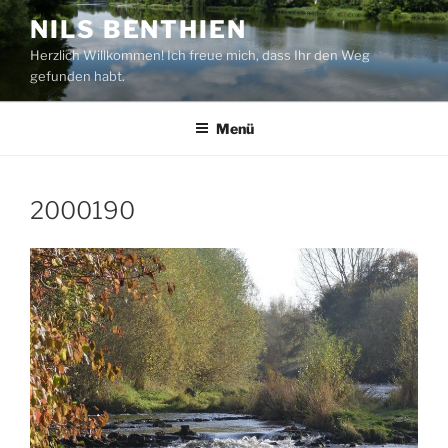
Zum
NILS BENTHIEN
Inhalt
Herzlich Willkommen! Ich freue mich, dass Ihr den Weg
springen
gefunden habt.
Menü
2000190