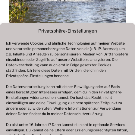
Privatsphäre-Einstellungen
Ich verwende Cookies und ähnliche Technologien auf meiner Website
und verarbeite personenbezogene Daten von dir (z.B. IP-Adresse), um
Beitragsnavigation
z.B. Inhalte und Anzeigen zu personalisieren, Medien von Drittanbietern
Vorheriger
ZURÜCK
einzubinden oder Zugriffe auf unsere Website zu analysieren. Die
Beitrag
Datenverarbeitung kann auch erst in Folge gesetzter Cookies
Fotogalerie 2020
stattfinden. Ich teile diese Daten mit Dritten, die ich in den
Privatsphäre-Einstellungen benenne.
Die Datenverarbeitung kann mit deiner Einwilligung oder auf Basis
eines berechtigten Interesses erfolgen, dem du in den Privatsphäre-
© 2003 – 2025 nilsbenthien.de,
Datenschutzerklärung
Einstellungen widersprechen kannst. Du hast das Recht, nicht
einzuwilligen und deine Einwilligung zu einem späteren Zeitpunkt zu
|
Cookie-Richtlinie EU
|
Impressum
ändern oder zu widerrufen. Weitere Informationen zur Verwendung
deiner Daten findest du in meiner
Datenschutzerklärung
.
Du bist unter 16 Jahre alt? Dann kannst du nicht in optionale Services
einwilligen. Du kannst deine Eltern oder Erziehungsberechtigten bitten,