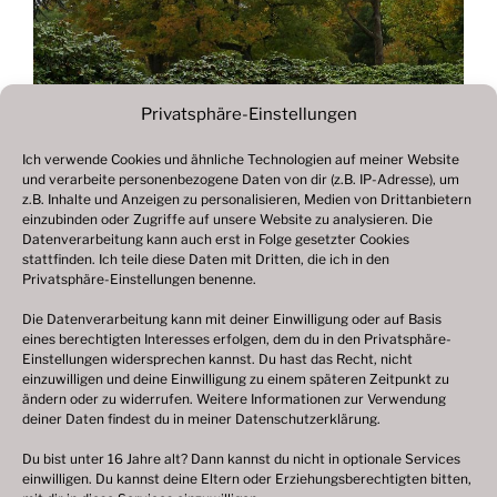
Privatsphäre-Einstellungen
Ich verwende Cookies und ähnliche Technologien auf meiner Website
und verarbeite personenbezogene Daten von dir (z.B. IP-Adresse), um
Beitragsnavigation
z.B. Inhalte und Anzeigen zu personalisieren, Medien von Drittanbietern
Vorheriger
ZURÜCK
einzubinden oder Zugriffe auf unsere Website zu analysieren. Die
Beitrag
Datenverarbeitung kann auch erst in Folge gesetzter Cookies
Fotogalerie 2020
stattfinden. Ich teile diese Daten mit Dritten, die ich in den
Privatsphäre-Einstellungen benenne.
Die Datenverarbeitung kann mit deiner Einwilligung oder auf Basis
eines berechtigten Interesses erfolgen, dem du in den Privatsphäre-
© 2003 – 2025 nilsbenthien.de,
Datenschutzerklärung
Einstellungen widersprechen kannst. Du hast das Recht, nicht
einzuwilligen und deine Einwilligung zu einem späteren Zeitpunkt zu
|
Cookie-Richtlinie EU
|
Impressum
ändern oder zu widerrufen. Weitere Informationen zur Verwendung
deiner Daten findest du in meiner
Datenschutzerklärung
.
Du bist unter 16 Jahre alt? Dann kannst du nicht in optionale Services
einwilligen. Du kannst deine Eltern oder Erziehungsberechtigten bitten,