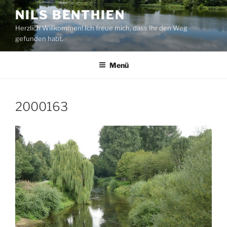
Zum
NILS BENTHIEN
Inhalt
Herzlich Willkommen! Ich freue mich, dass Ihr den Weg
springen
gefunden habt.
Menü
2000163