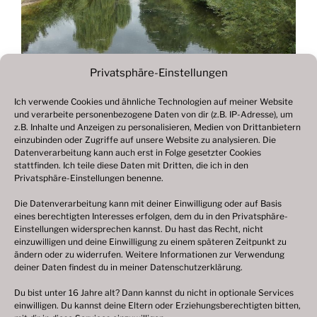
Privatsphäre-Einstellungen
Ich verwende Cookies und ähnliche Technologien auf meiner Website
und verarbeite personenbezogene Daten von dir (z.B. IP-Adresse), um
Beitragsnavigation
z.B. Inhalte und Anzeigen zu personalisieren, Medien von Drittanbietern
Vorheriger
ZURÜCK
einzubinden oder Zugriffe auf unsere Website zu analysieren. Die
Beitrag
Datenverarbeitung kann auch erst in Folge gesetzter Cookies
Fotogalerie 2020
stattfinden. Ich teile diese Daten mit Dritten, die ich in den
Privatsphäre-Einstellungen benenne.
Die Datenverarbeitung kann mit deiner Einwilligung oder auf Basis
eines berechtigten Interesses erfolgen, dem du in den Privatsphäre-
© 2003 – 2025 nilsbenthien.de,
Datenschutzerklärung
Einstellungen widersprechen kannst. Du hast das Recht, nicht
einzuwilligen und deine Einwilligung zu einem späteren Zeitpunkt zu
|
Cookie-Richtlinie EU
|
Impressum
ändern oder zu widerrufen. Weitere Informationen zur Verwendung
deiner Daten findest du in meiner
Datenschutzerklärung
.
Du bist unter 16 Jahre alt? Dann kannst du nicht in optionale Services
einwilligen. Du kannst deine Eltern oder Erziehungsberechtigten bitten,