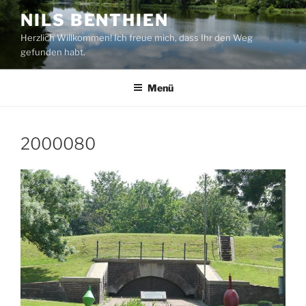
Zum
NILS BENTHIEN
Inhalt
Herzlich Willkommen! Ich freue mich, dass Ihr den Weg
springen
gefunden habt.
Menü
2000080