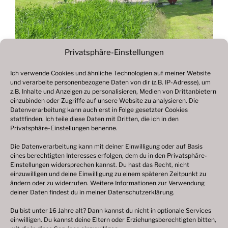
Privatsphäre-Einstellungen
Ich verwende Cookies und ähnliche Technologien auf meiner Website
und verarbeite personenbezogene Daten von dir (z.B. IP-Adresse), um
Beitragsnavigation
z.B. Inhalte und Anzeigen zu personalisieren, Medien von Drittanbietern
Vorheriger
ZURÜCK
einzubinden oder Zugriffe auf unsere Website zu analysieren. Die
Beitrag
Datenverarbeitung kann auch erst in Folge gesetzter Cookies
Fotogalerie 2020
stattfinden. Ich teile diese Daten mit Dritten, die ich in den
Privatsphäre-Einstellungen benenne.
Die Datenverarbeitung kann mit deiner Einwilligung oder auf Basis
eines berechtigten Interesses erfolgen, dem du in den Privatsphäre-
© 2003 – 2025 nilsbenthien.de,
Datenschutzerklärung
Einstellungen widersprechen kannst. Du hast das Recht, nicht
einzuwilligen und deine Einwilligung zu einem späteren Zeitpunkt zu
|
Cookie-Richtlinie EU
|
Impressum
ändern oder zu widerrufen. Weitere Informationen zur Verwendung
deiner Daten findest du in meiner
Datenschutzerklärung
.
Du bist unter 16 Jahre alt? Dann kannst du nicht in optionale Services
einwilligen. Du kannst deine Eltern oder Erziehungsberechtigten bitten,