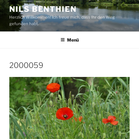
Zum
NILS BENTHIEN
Inhalt
Herzlich Willkommen! Ich freue mich, dass Ihr den Weg
springen
gefunden habt.
Menü
2000059