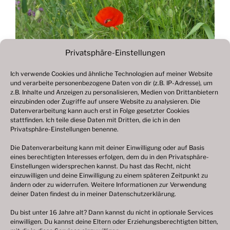
Privatsphäre-Einstellungen
Ich verwende Cookies und ähnliche Technologien auf meiner Website
und verarbeite personenbezogene Daten von dir (z.B. IP-Adresse), um
Beitragsnavigation
z.B. Inhalte und Anzeigen zu personalisieren, Medien von Drittanbietern
Vorheriger
ZURÜCK
einzubinden oder Zugriffe auf unsere Website zu analysieren. Die
Beitrag
Datenverarbeitung kann auch erst in Folge gesetzter Cookies
Fotogalerie 2020
stattfinden. Ich teile diese Daten mit Dritten, die ich in den
Privatsphäre-Einstellungen benenne.
Die Datenverarbeitung kann mit deiner Einwilligung oder auf Basis
eines berechtigten Interesses erfolgen, dem du in den Privatsphäre-
© 2003 – 2025 nilsbenthien.de,
Datenschutzerklärung
Einstellungen widersprechen kannst. Du hast das Recht, nicht
einzuwilligen und deine Einwilligung zu einem späteren Zeitpunkt zu
|
Cookie-Richtlinie EU
|
Impressum
ändern oder zu widerrufen. Weitere Informationen zur Verwendung
deiner Daten findest du in meiner
Datenschutzerklärung
.
Du bist unter 16 Jahre alt? Dann kannst du nicht in optionale Services
einwilligen. Du kannst deine Eltern oder Erziehungsberechtigten bitten,