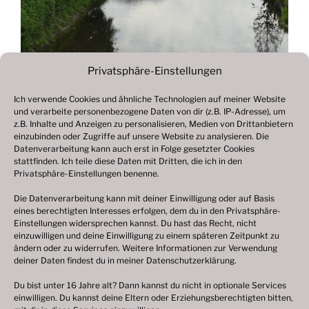
Privatsphäre-Einstellungen
Ich verwende Cookies und ähnliche Technologien auf meiner Website
und verarbeite personenbezogene Daten von dir (z.B. IP-Adresse), um
Beitragsnavigation
z.B. Inhalte und Anzeigen zu personalisieren, Medien von Drittanbietern
Vorheriger
ZURÜCK
einzubinden oder Zugriffe auf unsere Website zu analysieren. Die
Beitrag
Datenverarbeitung kann auch erst in Folge gesetzter Cookies
Fotogalerie 2020
stattfinden. Ich teile diese Daten mit Dritten, die ich in den
Privatsphäre-Einstellungen benenne.
Die Datenverarbeitung kann mit deiner Einwilligung oder auf Basis
eines berechtigten Interesses erfolgen, dem du in den Privatsphäre-
© 2003 – 2025 nilsbenthien.de,
Datenschutzerklärung
Einstellungen widersprechen kannst. Du hast das Recht, nicht
einzuwilligen und deine Einwilligung zu einem späteren Zeitpunkt zu
|
Cookie-Richtlinie EU
|
Impressum
ändern oder zu widerrufen. Weitere Informationen zur Verwendung
deiner Daten findest du in meiner
Datenschutzerklärung
.
Du bist unter 16 Jahre alt? Dann kannst du nicht in optionale Services
einwilligen. Du kannst deine Eltern oder Erziehungsberechtigten bitten,