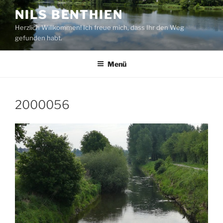
Zum
NILS BENTHIEN
Inhalt
Herzlich Willkommen! Ich freue mich, dass Ihr den Weg
springen
gefunden habt.
Menü
2000056