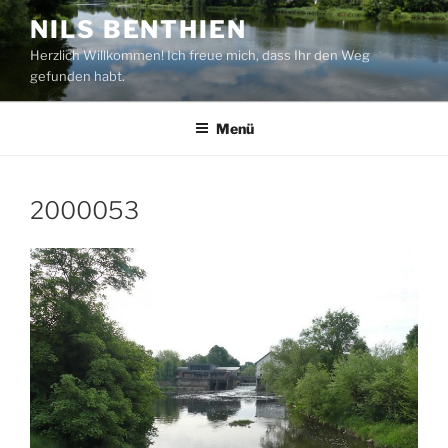
Zum
NILS BENTHIEN
Inhalt
Herzlich Willkommen! Ich freue mich, dass Ihr den Weg
springen
gefunden habt.
Menü
2000053