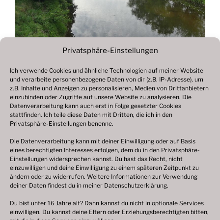
Privatsphäre-Einstellungen
Ich verwende Cookies und ähnliche Technologien auf meiner Website
und verarbeite personenbezogene Daten von dir (z.B. IP-Adresse), um
Beitragsnavigation
z.B. Inhalte und Anzeigen zu personalisieren, Medien von Drittanbietern
Vorheriger
ZURÜCK
einzubinden oder Zugriffe auf unsere Website zu analysieren. Die
Beitrag
Datenverarbeitung kann auch erst in Folge gesetzter Cookies
Fotogalerie 2020
stattfinden. Ich teile diese Daten mit Dritten, die ich in den
Privatsphäre-Einstellungen benenne.
Die Datenverarbeitung kann mit deiner Einwilligung oder auf Basis
eines berechtigten Interesses erfolgen, dem du in den Privatsphäre-
© 2003 – 2025 nilsbenthien.de,
Datenschutzerklärung
Einstellungen widersprechen kannst. Du hast das Recht, nicht
einzuwilligen und deine Einwilligung zu einem späteren Zeitpunkt zu
|
Cookie-Richtlinie EU
|
Impressum
ändern oder zu widerrufen. Weitere Informationen zur Verwendung
deiner Daten findest du in meiner
Datenschutzerklärung
.
Du bist unter 16 Jahre alt? Dann kannst du nicht in optionale Services
einwilligen. Du kannst deine Eltern oder Erziehungsberechtigten bitten,