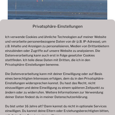
Privatsphäre-Einstellungen
Ich verwende Cookies und ähnliche Technologien auf meiner Website
und verarbeite personenbezogene Daten von dir (z.B. IP-Adresse), um
Beitragsnavigation
z.B. Inhalte und Anzeigen zu personalisieren, Medien von Drittanbietern
Vorheriger
ZURÜCK
einzubinden oder Zugriffe auf unsere Website zu analysieren. Die
Beitrag
Datenverarbeitung kann auch erst in Folge gesetzter Cookies
Fotogalerie 2020
stattfinden. Ich teile diese Daten mit Dritten, die ich in den
Privatsphäre-Einstellungen benenne.
Die Datenverarbeitung kann mit deiner Einwilligung oder auf Basis
eines berechtigten Interesses erfolgen, dem du in den Privatsphäre-
© 2003 – 2025 nilsbenthien.de,
Datenschutzerklärung
Einstellungen widersprechen kannst. Du hast das Recht, nicht
einzuwilligen und deine Einwilligung zu einem späteren Zeitpunkt zu
|
Cookie-Richtlinie EU
|
Impressum
ändern oder zu widerrufen. Weitere Informationen zur Verwendung
deiner Daten findest du in meiner
Datenschutzerklärung
.
Du bist unter 16 Jahre alt? Dann kannst du nicht in optionale Services
einwilligen. Du kannst deine Eltern oder Erziehungsberechtigten bitten,