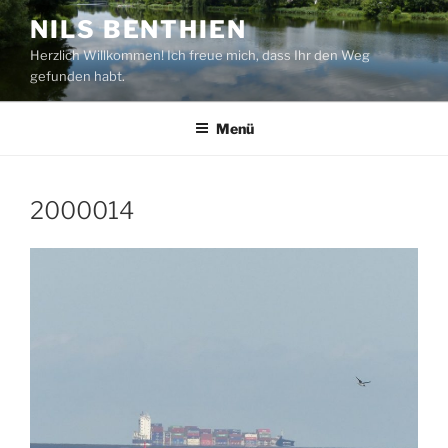
Zum
NILS BENTHIEN
Inhalt
Herzlich Willkommen! Ich freue mich, dass Ihr den Weg
springen
gefunden habt.
Menü
2000014