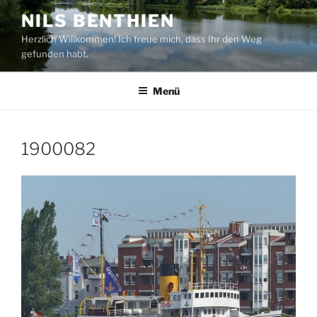
Zum
NILS BENTHIEN
Inhalt
Herzlich Willkommen! Ich freue mich, dass Ihr den Weg
springen
gefunden habt.
Menü
1900082