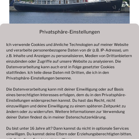
Privatsphäre-Einstellungen
Ich verwende Cookies und ähnliche Technologien auf meiner Website
und verarbeite personenbezogene Daten von dir (z.B. IP-Adresse), um
Beitragsnavigation
z.B. Inhalte und Anzeigen zu personalisieren, Medien von Drittanbietern
Vorheriger
ZURÜCK
einzubinden oder Zugriffe auf unsere Website zu analysieren. Die
Beitrag
Datenverarbeitung kann auch erst in Folge gesetzter Cookies
Fotogalerie 2019
stattfinden. Ich teile diese Daten mit Dritten, die ich in den
Privatsphäre-Einstellungen benenne.
Die Datenverarbeitung kann mit deiner Einwilligung oder auf Basis
eines berechtigten Interesses erfolgen, dem du in den Privatsphäre-
© 2003 – 2025 nilsbenthien.de,
Datenschutzerklärung
Einstellungen widersprechen kannst. Du hast das Recht, nicht
einzuwilligen und deine Einwilligung zu einem späteren Zeitpunkt zu
|
Cookie-Richtlinie EU
|
Impressum
ändern oder zu widerrufen. Weitere Informationen zur Verwendung
deiner Daten findest du in meiner
Datenschutzerklärung
.
Du bist unter 16 Jahre alt? Dann kannst du nicht in optionale Services
einwilligen. Du kannst deine Eltern oder Erziehungsberechtigten bitten,