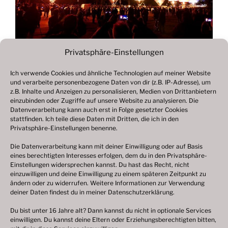
Privatsphäre-Einstellungen
Ich verwende Cookies und ähnliche Technologien auf meiner Website
und verarbeite personenbezogene Daten von dir (z.B. IP-Adresse), um
Beitragsnavigation
z.B. Inhalte und Anzeigen zu personalisieren, Medien von Drittanbietern
Vorheriger
ZURÜCK
einzubinden oder Zugriffe auf unsere Website zu analysieren. Die
Beitrag
Datenverarbeitung kann auch erst in Folge gesetzter Cookies
Fotogalerie 2019
stattfinden. Ich teile diese Daten mit Dritten, die ich in den
Privatsphäre-Einstellungen benenne.
Die Datenverarbeitung kann mit deiner Einwilligung oder auf Basis
eines berechtigten Interesses erfolgen, dem du in den Privatsphäre-
© 2003 – 2025 nilsbenthien.de,
Datenschutzerklärung
Einstellungen widersprechen kannst. Du hast das Recht, nicht
einzuwilligen und deine Einwilligung zu einem späteren Zeitpunkt zu
|
Cookie-Richtlinie EU
|
Impressum
ändern oder zu widerrufen. Weitere Informationen zur Verwendung
deiner Daten findest du in meiner
Datenschutzerklärung
.
Du bist unter 16 Jahre alt? Dann kannst du nicht in optionale Services
einwilligen. Du kannst deine Eltern oder Erziehungsberechtigten bitten,